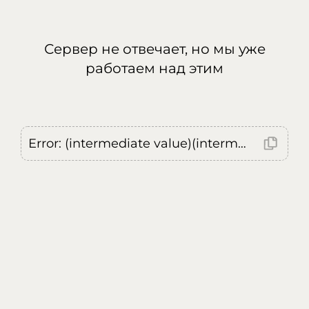
Сервер не отвечает, но мы уже
работаем над этим
Error: (intermediate value)(intermediate value)(intermediate value).replaceAll is not a function