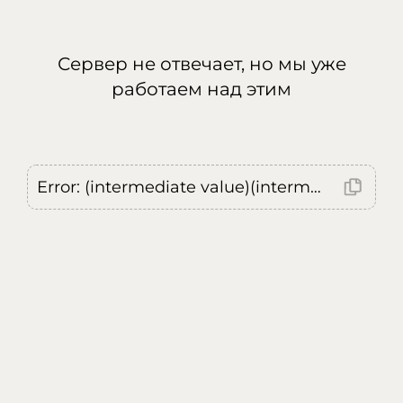
Сервер не отвечает, но мы уже
работаем над этим
Error: (intermediate value)(intermediate value)(intermediate value).replaceAll is not a function