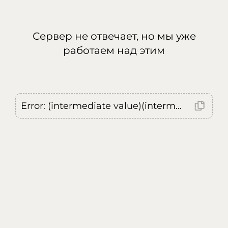
Сервер не отвечает, но мы уже
работаем над этим
Error: (intermediate value)(intermediate value)(intermediate value).replaceAll is not a function