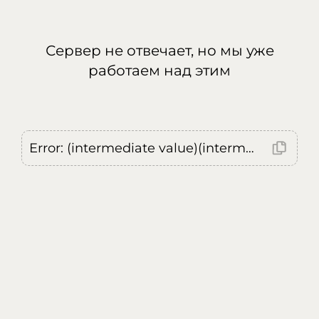
Сервер не отвечает, но мы уже
работаем над этим
Error: (intermediate value)(intermediate value)(intermediate value).replaceAll is not a function