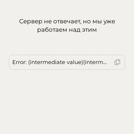
Сервер не отвечает, но мы уже
работаем над этим
Error: (intermediate value)(intermediate value)(intermediate value).replaceAll is not a function